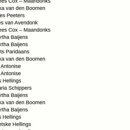
es Cox – Maandonks
a van den Boomen
s Peeters
s van Avendonk
es Cox – Maandonks
tha Baijens
tha Baijens
s Paridaans
a van den Boomen
Antonise
Antonise
 Hellings
ia Schippers
tha Baijens
a van den Boomen
tha Baijens
 Hellings
ske Hellings