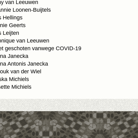
y van Leeuwen
nie Loonen-Buijtels
 Hellings
ie Geerts
Leijten
ique van Leeuwen
t geschoten vanwege COVID-19
na Janecka
a Antonis Janecka
uk van der Wiel
ka Michiels
tte Michiels