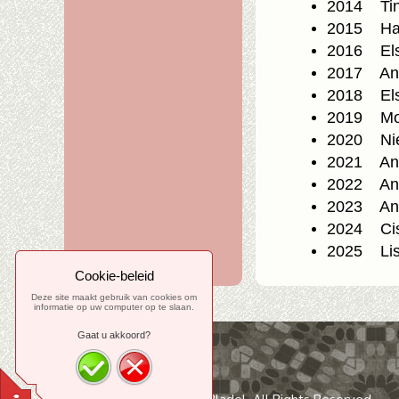
2014 Tin
2015 Han
2016 Els
2017 Ann
2018 Els 
2019 Mon
2020 Nie
2021 An
2022 Ann
2023 Ano
2024 Cis
2025 Lise
Cookie-beleid
Deze site maakt gebruik van cookies om
informatie op uw computer op te slaan.
Gaat u akkoord?
Bladel,
Nederland