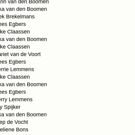
in van den Boomen
a van den Boomen
k Brekelmans
es Egbers
e Claassen
a van den Boomen
e Claassen
et van de Voort
es Egbers
rrie Lemmens
ke Claassen
a van den Boomen
es Egbers
rry Lemmens
 Spijker
a van den Boomen
p de Vocht
liene Bons