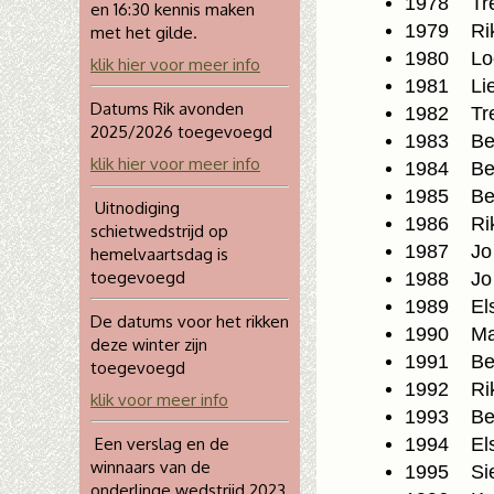
1978 Tre
en 16:30 kennis maken
1979 Rik
met het gilde.
1980 Loe
klik hier voor meer info
1981 Lie
Datums Rik avonden
1982 Tre
2025/2026 toegevoegd
1983 Ber
klik hier voor meer info
1984 Ber
1985 Bet
Uitnodiging
1986 Rik
schietwedstrijd op
1987 Jo 
hemelvaartsdag is
toegevoegd
1988 Jo 
1989 Els
De datums voor het rikken
1990 Mar
deze winter zijn
1991 Ber
toegevoegd
1992 Rik
klik voor meer info
1993 Ber
1994 Els
Een verslag en de
winnaars van de
1995 Siet
onderlinge wedstrijd 2023